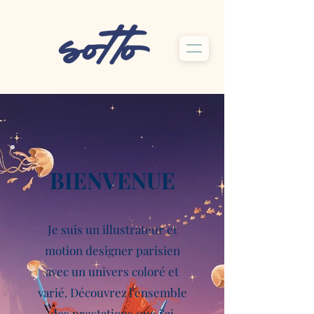
BIENVENUE
Je suis un illustrateur et
motion designer parisien
avec un univers coloré et
varié. Découvrez l'ensemble
des prestations que j'ai